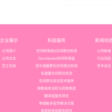
企业展示
科技服务
新闻动
公司简介
空间转录组&空间原位检测
公司新闻
公司文化
DynaSpatial空间转录组
行业动态
员工风采
低中通量靶向空间原位检测
学术会议
低通量空间原位检测
空间原位验证技术服务
核酸液体活检与药物筛选
翻译组服务项目
单细胞多组学解决方案
表观转录组服务项目