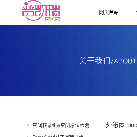
网页首站
外泌体 long
>
空间转录组&空间原位检测