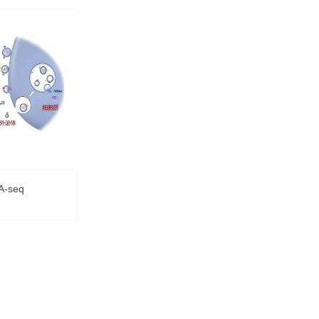
A-seq