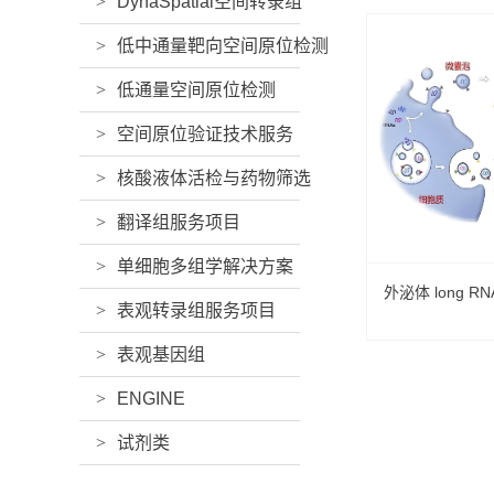
>
DynaSpatial空间转录组
>
低中通量靶向空间原位检测
>
低通量空间原位检测
>
空间原位验证技术服务
>
核酸液体活检与药物筛选
>
翻译组服务项目
>
单细胞多组学解决方案
外泌体 long RN
>
表观转录组服务项目
>
表观基因组
>
ENGINE
>
试剂类