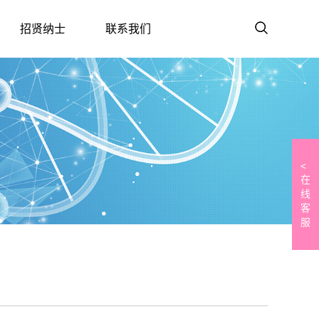
招贤纳士
联系我们
<
在
线
客
服